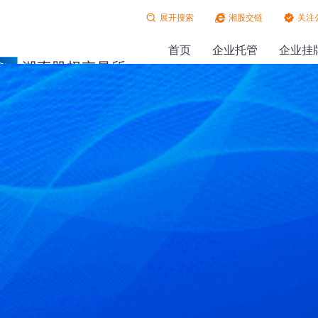
展开搜索
湘股交链
关注
首页
企业托管
企业挂